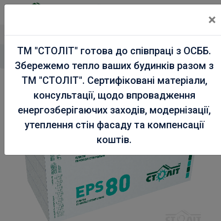
×
Сертифікована прод
ТМ "СТОЛІТ" готова до співпраці з ОСББ.
Головна
Вироби з пінополістиролу
СТОЛІТ EPS 80
/
/
Збережемо тепло ваших будинків разом з
ТМ "СТОЛІТ". Сертифіковані матеріали,
консультації, щодо впровадження
енергозберігаючих заходів, модернізації,
утеплення стін фасаду та компенсації
коштів.