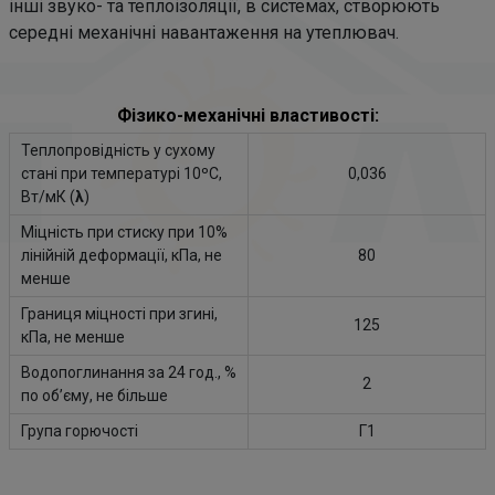
інші звуко- та теплоізоляції, в системах, створюють
середні механічні навантаження на утеплювач.
Фізико-механічні властивості:
Теплопровідність у сухому
стані при температурі 10ºС,
0,036
Вт/мК (
λ
)
Міцність при стиску при 10%
лінійній деформації, кПа, не
80
менше
Границя міцності при згині,
125
кПа, не менше
Водопоглинання за 24 год., %
2
по об’єму, не більше
Група горючості
Г1