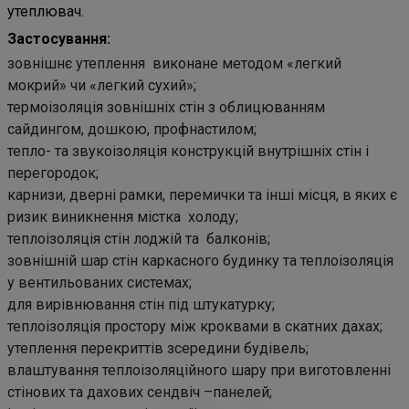
утеплювач.
Застосування:
зовнішнє утеплення виконане методом «легкий
мокрий» чи «легкий сухий»;
термоізоляція зовнішніх стін з облицюванням
сайдингом, дошкою, профнастилом;
тепло- та звукоізоляція конструкцій внутрішніх стін і
перегородок;
карнизи, дверні рамки, перемички та інші місця, в яких є
ризик виникнення містка холоду;
теплоізоляція стін лоджій та балконів;
зовнішній шар стін каркасного будинку та теплоізоляція
у вентильованих системах;
для вирівнювання стін під штукатурку;
теплоізоляція простору між кроквами в скатних дахах;
утеплення перекриттів зсередини будівель;
влаштування теплоізоляційного шару при виготовленні
стінових та дахових сендвіч –панелей;