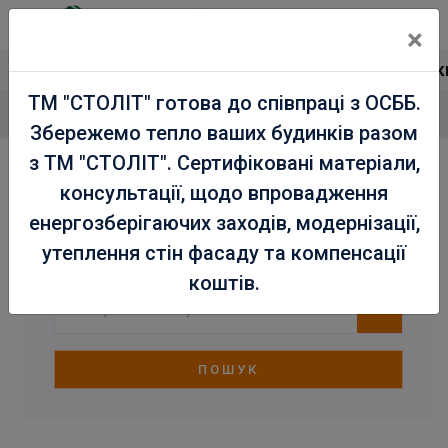
×
Сертифікована продукці
ТМ "СТОЛІТ" готова до співпраці з ОСББ.
Головна
Магазин
Декоративні штукатурки
/
/
Збережемо тепло ваших будинків разом
з ТМ "СТОЛІТ". Сертифіковані матеріали,
Декоративні штукатурки
консультації, щодо впровадження
енергозберігаючих заходів, модернізації,
утеплення стін фасаду та компенсації
коштів.
ПОШУК