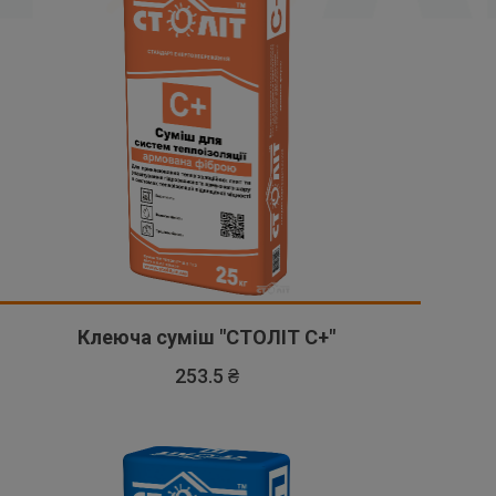
Клеюча суміш "СТОЛІТ С+"
253.5 ₴