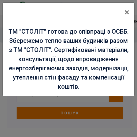
×
Сертифікована продукц
ТМ "СТОЛІТ" готова до співпраці з ОСББ.
Головна
Магазин
Сухі будівельні суміші
/
/
Збережемо тепло ваших будинків разом
з ТМ "СТОЛІТ". Сертифіковані матеріали,
Сухі будівельні суміші
консультації, щодо впровадження
енергозберігаючих заходів, модернізації,
утеплення стін фасаду та компенсації
коштів.
ПОШУК