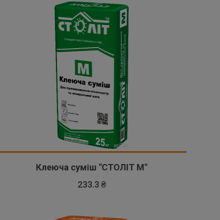
Клеюча суміш "СТОЛІТ М"
233.3 ₴